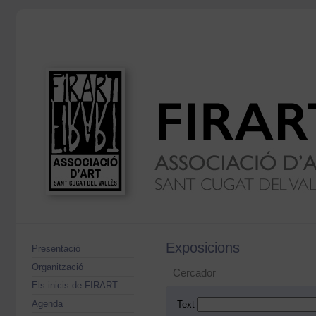
Exposicions
Presentació
Organització
Cercador
Els inicis de FIRART
Agenda
Text