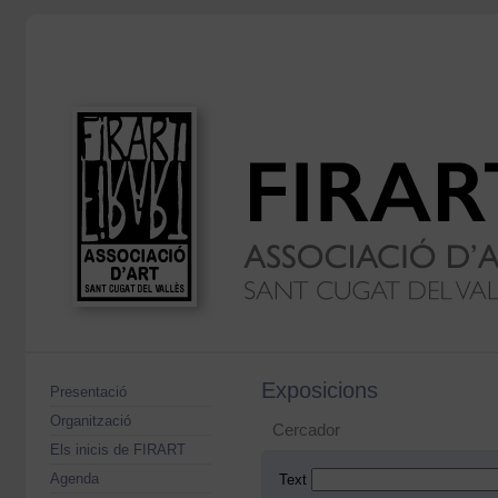
Exposicions
Presentació
Organització
Cercador
Els inicis de FIRART
Agenda
Text