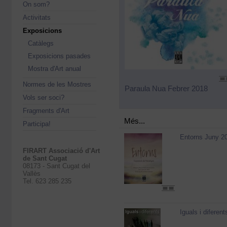
On som?
Activitats
Exposicions
Catàlegs
Exposicions pasades
Mostra d'Art anual
Normes de les Mostres
Paraula Nua Febrer 2018
Vols ser soci?
Fragments d'Art
Més...
Participa!
Entorns Juny 2
FIRART Associació d'Art
de Sant Cugat
08173 - Sant Cugat del
Vallès
Tel. 623 285 235
Iguals i diferent