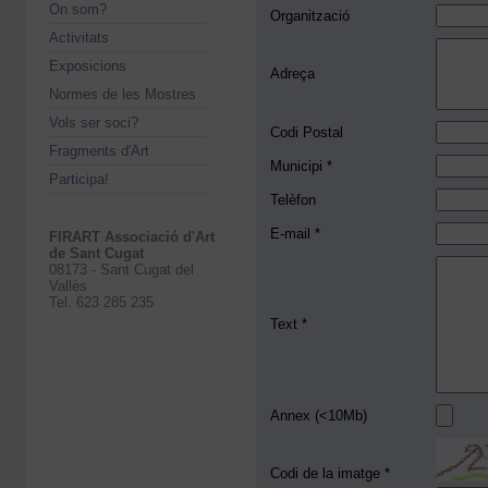
On som?
Organització
Activitats
Exposicions
Adreça
Normes de les Mostres
Vols ser soci?
Codi Postal
Fragments d'Art
Municipi *
Participa!
Telèfon
E-mail *
FIRART Associació d'Art
de Sant Cugat
08173 - Sant Cugat del
Vallès
Tel. 623 285 235
Text *
Annex (<10Mb)
Codi de la imatge *