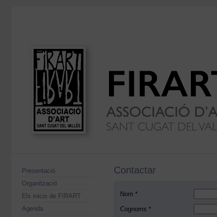
Contactar
Presentació
Organització
Nom *
Els inicis de FIRART
Agenda
Cognoms *