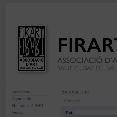
Exposicions
Presentació
Organització
Cercador
Els inicis de FIRART
Agenda
Text