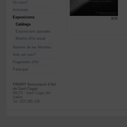
On som?
Activitats
Exposicions
Catàlegs
Exposicions pasades
Mostra d'Art anual
Normes de les Mostres
Vols ser soci?
Fragments d'Art
Participa!
FIRART Associació d'Art
de Sant Cugat
08173 - Sant Cugat del
Vallès
Tel. 623 285 235