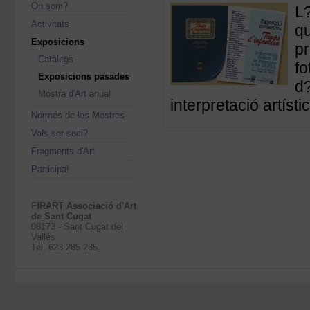
On som?
L?
Activitats
qu
Exposicions
pr
Catàlegs
fo
Exposicions pasades
d?
Mostra d'Art anual
interpretació artísti
Normes de les Mostres
Vols ser soci?
Fragments d'Art
Participa!
FIRART Associació d'Art
de Sant Cugat
08173 - Sant Cugat del
Vallès
Tel. 623 285 235