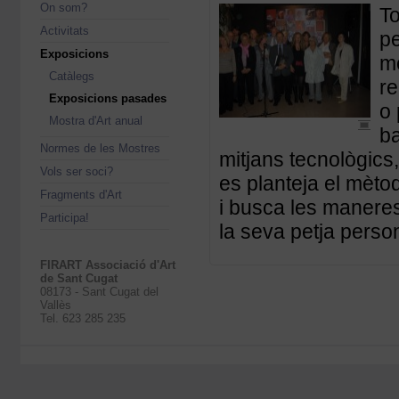
On som?
To
Activitats
pe
Exposicions
mé
Catàlegs
re
Exposicions pasades
o 
Mostra d'Art anual
ba
Normes de les Mostres
mitjans tecnològics,
Vols ser soci?
es planteja el mètod
Fragments d'Art
i busca les maneres
Participa!
la seva petja person
FIRART Associació d'Art
de Sant Cugat
08173 - Sant Cugat del
Vallès
Tel. 623 285 235