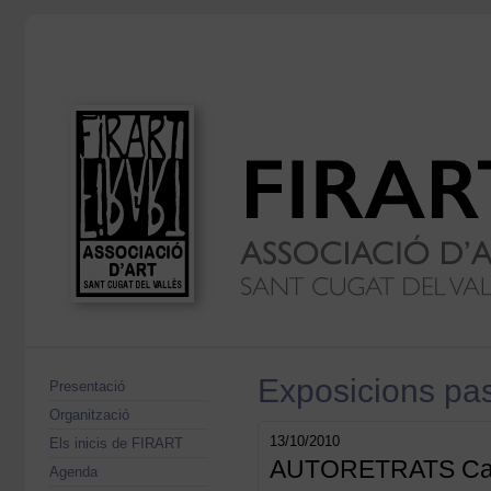
Exposicions pa
Presentació
Organització
13/10/2010
Els inicis de FIRART
AUTORETRATS Cas
Agenda