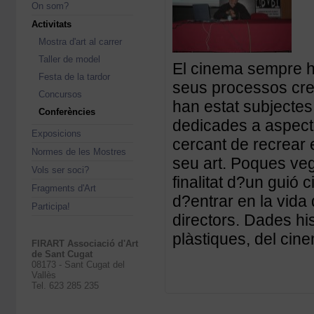
On som?
Activitats
Mostra d'art al carrer
Taller de model
El cinema sempre ha 
Festa de la tardor
seus processos crea
Concursos
han estat subjectes
Conferències
dedicades a aspecte
Exposicions
cercant de recrear 
Normes de les Mostres
seu art. Poques veg
Vols ser soci?
finalitat d?un guió
Fragments d'Art
d?entrar en la vida
Participa!
directors. Dades his
plàstiques, del cine
FIRART Associació d'Art
de Sant Cugat
08173 - Sant Cugat del
Vallès
Tel. 623 285 235