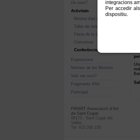
integracions amb
On som?
Per accedir als
Activitats
dispositiu.
Mostra d'art al carrer
Taller de model
Festa de la tardor
Concursos
Conferències
per
Exposicions
Una
Normes de les Mostres
rea
Bar
Vols ser soci?
Sal
Fragments d'Art
Participa!
FIRART Associació d'Art
de Sant Cugat
08173 - Sant Cugat del
Vallès
Tel. 623 285 235