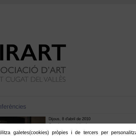
ferències
Dijous, 8 d'abril de 2010
Creadors en residència
litza galetes(cookies) pròpies i de tercers per personalitza