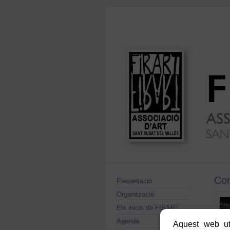
Con
Presentació
Organització
Els inicis de FIRART
Agenda
Aquest web uti