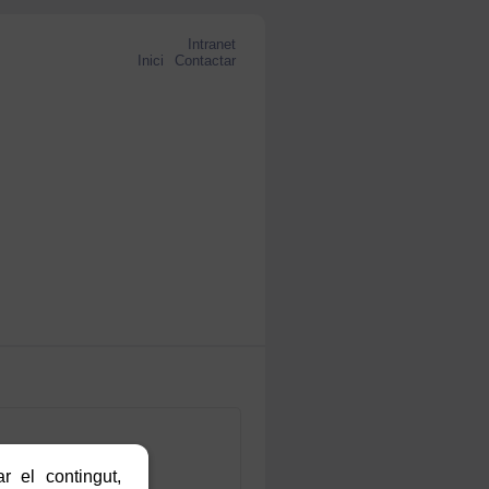
Intranet
Inici
Contactar
r el contingut,