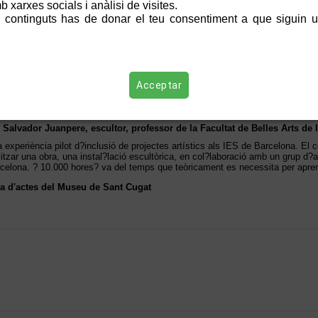
 xarxes socials i anàlisi de visites.
 continguts has de donar el teu consentiment a que siguin ut
Acceptar
 Salvador Juanpere, escultor, professor de la Facultat de Belles Arts de 
 experiència pilot d?inclusió de projectes artístics als IES de Barcelona. El c
litzar una obra, una instal?lació escultòrica, en col?laboració amb un grup d?
celona. ? 10.000 hores? va del temps que teòricament es necessita per aprend
a d'actes del Museu de Sant Cugat