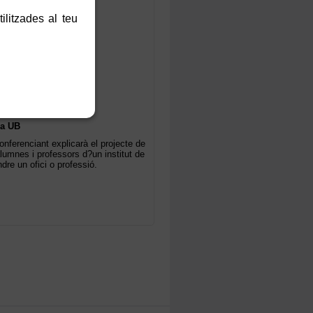
ilitzades al teu
la UB
onferenciant explicarà el projecte de
alumnes i professors d?un institut de
re un ofici o professió.